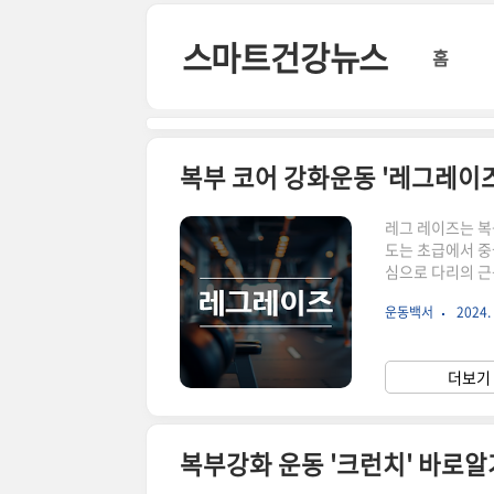
본문 바로가기
스마트건강뉴스
홈
복부 코어 강화운동 '레그레이즈
레그 레이즈는 복
도는 초급에서 중
심으로 다리의 근
고 근력을 향상시
운동백서
2024. 
명하고 있으니 끝
워서 다리를 들어
뿐만 아니라 고관
더보기 
행할 수 있으며 장
복부강화 운동 '크런치' 바로알