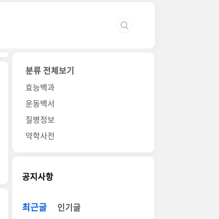
분류 전체보기
효능백과
운동백서
질병정보
약학사전
공지사항
최근글
인기글