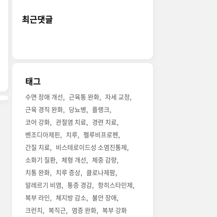
최근댓글
태그
수면 장애 개선
근육통 완화
자세 교정
근육 경직 완화
당뇨병
플랭크
코어 강화
관절염 치료
경련 치료
벤조디아제핀
치루
펠루비프로펜
간질 치료
비스테로이드성 소염진통제
소화기 질환
체형 개선
체중 감량
치통 완화
치루 증상
클로나제팜
알레르기 비염
통증 경감
항히스타민제
복부 라인
체지방 감소
불안 장애
크런치
복직근
염증 완화
복부 강화