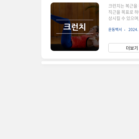
크런치는 복근을 
직근을 목표로 하
상시킬 수 있으며
수행하기 쉽고 장
운동백서
2024. 
히 설명하고 있으
치는 누운 상태에
다. 크런치는 다
더보기 
본적인 크런치는 